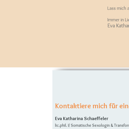
Lass mich a
Immer in L
Eva Katha
Kontaktiere mich für ei
Eva Katharina Schaeffeler
lic.phil. I/ Somatische Sexologin & Transf