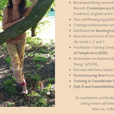
Berufsausbildung und umfa
Bereich
Contemporary 
Frankreich, England und in
Tanz- und Bewegungspädag
Trainings in klassischer u
Zertifiziert als
Sexologic
International School of Te
der levels 1, 2 and 3
Practitioner Training Grad
of Temple Arts (ISTA)
,
Assistantin von Araminta B
Young (all ISTA),
Retreats mit Pema Gitana (
De-Armouring Arts
Practi
Training in Gewaltfreie
Dipl. Erwachsenenbildne
So wachstums- und lernbe
stetig weiter auf mei
liebe es, in 