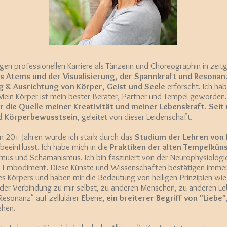
ngen professionellen Karriere als Tänzerin und Choreographin in zei
s Atems und der Visualisierung, der Spannkraft und Resonanz
g & Ausrichtung von Körper, Geist und Seele
erforscht. Ich ha
ein Körper ist mein bester Berater, Partner und Tempel geworden
 die Quelle meiner Kreativität und meiner Lebenskraft
.
Seit
nd Körperbewusstsein
, geleitet von dieser Leidenschaft.
en 20+ Jahren wurde ich stark durch das
Studium der Lehren von 
beeinflusst. Ich habe mich in die
Praktiken der alten Tempelkün
smus und Schamanismus. Ich bin fasziniert von der Neurophysiolog
 Embodiment. Diese Künste und Wissenschaften bestätigen immer
des Körpers und haben mir die Bedeutung von heiligen Prinzipien wie 
 der Verbindung zu mir selbst, zu anderen Menschen, zu anderen L
Resonanz" auf zellulärer Ebene,
ein breiterer Begriff von "Liebe"
ehen.