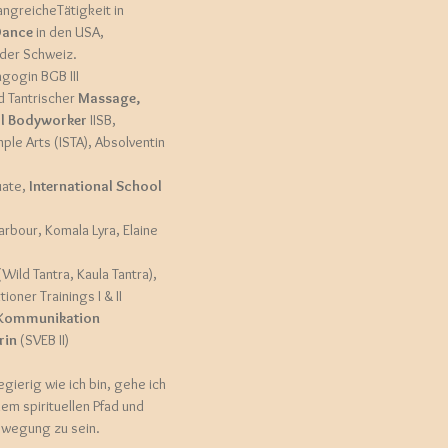
ngreicheTätigkeit in
Dance
in den USA,
 der Schweiz.
ogin BGB III
nd Tantrischer
Massage,
al Bodyworker
IISB,
mple Arts (ISTA), Absolventin
uate,
International School
arbour, Komala Lyra, Elaine
Wild Tantra, Kaula Tantra),
tioner Trainings I & II
r Kommunikation
rin
(SVEB II)
gierig wie ich bin, gehe ich
nem spirituellen Pfad und
Bewegung zu sein.