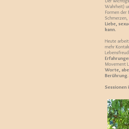
Der wichtigs
Wahrheit) un
Formen der B
Schmerzen, 
Liebe, sex
kann.
Heute arbeit
mehr Kontak
Lebensfreude
Erfahrunge
Movement La
Worte, abe
Berührung.
Sessionen i