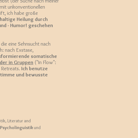
selbst (der Suche nach meiner
mit unkonventionellen
ift, ich habe große
haltige Heilung durch
und - Humor! geschehen
, die eine Sehnsucht nach
h: nach Exstase,
nsformierende somatische
oder in Gruppen
("In Flow":
 Retreats.
Ich benutze
Stimme und bewusste
stik, Literatur and
Psycholinguistik
und