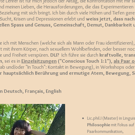
te Lehrer ist für mich jedoch der Alltag, die Konfrontation mit mir 
d meinen Lieben, die Herausforderungen, die das Experimentieren 
eziehung mit sich bringt. Ich bin durch viele Höhen und Tiefen gere
Sucht, Krisen und Depressionen erlebt und
weiss jetzt, dass nach
uellen Spass und Genuss, Gemeinschaft, Demut, Dankbarkeit 
e ich mit Menschen (welche sich als Mann oder Frau identifizieren)
t mit ihrem Körper, nach sexuellem Wohlbefinden, oder besser noc
 und Freiheit verspüren.
DU?
Ich führe sie durch
kraftvolle, tra
n
, sei es in
Einzelsitzungen
("Conscious Touch 1:1"),
als Paar 
b und/oder "In Touch": Kontakt in Bewegung), in Workshops oder
r hauptsächlich Berührung und ermutige Atem, Bewegung, 
n Deutsch, Français, English
Lic.phil.I (Master) in Lingui
Philosophie
mit Fokus auf
Paarkommunikation,