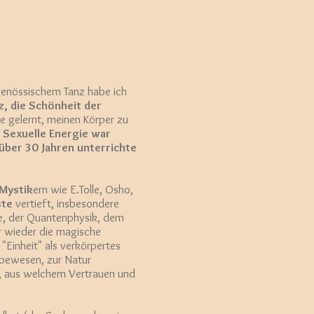
tgenössischem Tanz habe ich
, die Schönheit der
be gelernt, meinen Körper zu
.
Sexuelle Energie war
 über 30 Jahren unterrichte
Mystik
ern wie E.Tolle, Osho,
ste
vertieft, insbesondere
ie, der Quantenphysik, dem
 wieder die magische
"Einheit" als verkörpertes
ebewesen, zur Natur
, aus welchem Vertrauen und