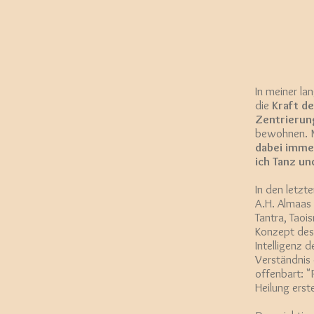
In meiner la
die
Kraft de
Zentrierun
bewohnen. M
dabei immer
ich Tanz u
In den letzt
A.H. Almaas 
Tantra, Taoi
Konzept des
Intelligenz 
Verständnis
offenbart: "
Heilung erst