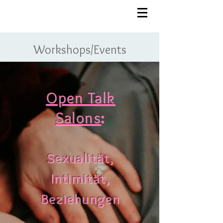
Workshops/Events
Open Talk
Salons
:
Sexualität,
Intimität,
Beziehungen